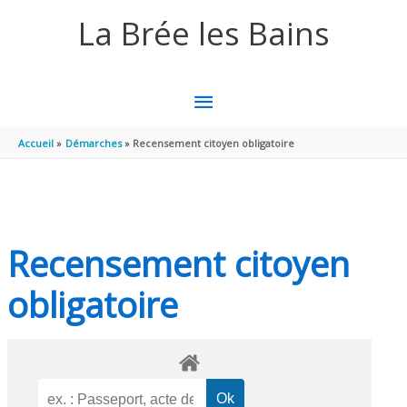
Aller au contenu
Aller au pied de page
La Brée les Bains
MENU
PRINCIPAL
Accueil
Démarches
Recensement citoyen obligatoire
Recensement citoyen
obligatoire