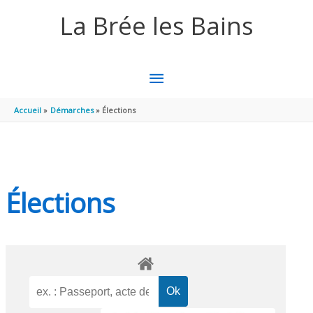
Aller au contenu
Aller au pied de page
La Brée les Bains
MENU
PRINCIPAL
Accueil
Démarches
Élections
Élections